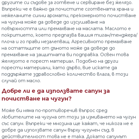
другите си съдове за готвене и сервиране без желязо.
Въпреки че е важно да почистите сготвената храна и
нежеланите силни аромати, прекомерното почистване
на чугуна може да доведе до изсушаване на
повърхността или премахване на маслата. Маслото е
покритието, което предпазва вашия тиган/тенджера/
плоча и го прави незалепващ. Агресивното премахване
на остатъците от дъното може да доведе до
премахване на защитната ви подправка. Освен това
желязото е порест материал. Подобно на други
порести материали, като дърво, вие искате да
поддържате здравословно количество влага, в този
случай от масло.
Добре ли е да използвате сапун за
почистване на чугун?
Може би няма по-противоречив въпрос сред
любителите на чугуна от този за измиването на чугун
със сапун. Въпреки че мнозина ще кажат, че никога не е
добре да използвате сапун върху чугунен съд, в
действителност това не е така. Докато сапунът