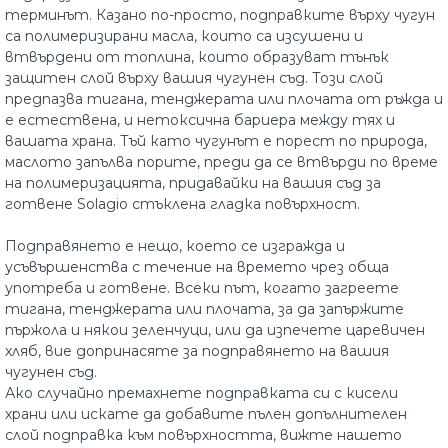
терминът. Казано по-просто, подправките върху чугун
са полимеризирани масла, които са изсушени и
втвърдени от топлина, които образуват тънък
защитен слой върху вашия чугунен съд. Този слой
предпазва тигана, тенджерата или плочата от ръжда и
е естествена, и нетоксична бариера между тях и
вашата храна. Тъй като чугунът е порест по природа,
маслото запълва порите, преди да се втвърди по време
на полимеризацията, придавайки на вашия съд за
готвене Solagio стъклена гладка повърхност.
Подправянето е нещо, което се изгражда и
усъвършенства с течение на времето чрез обща
употреба и готвене. Всеки път, когато загреете
тигана, тенджерата или плочата, за да запържите
пържола и някои зеленчуци, или да изпечете царевичен
хляб, вие допринасяте за подправянето на вашия
чугунен съд.
Ако случайно премахнете подправката си с кисели
храни или искате да добавите пълен допълнителен
слой подправка към повърхността, вижте нашето