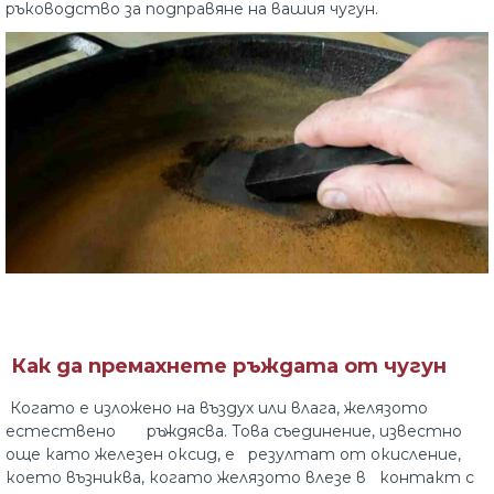
ръководство за подправяне на вашия чугун.
Как да премахнете ръждата от чугун
Когато е изложено на въздух или влага, желязото
естествено ръждясва. Това съединение, известно
още като железен оксид, е резултат от окисление,
което възниква, когато желязото влезе в контакт с