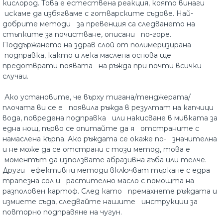
кислород. Това е естествена реакция, която винаги
искаме да избягваме с готварските съдове. Най-
добрите методи за превенция са следването на
стъпките за почистване, описани по-горе.
Поддържането на здрав слой от полимеризирана
подправка, както и лека маслена основа ще
предотврати появата на ръжда при почти всички
случаи.
Ако установите, че върху тигана/тенджерата/
плочата ви се е появила ръжда в резултат на капчици
вода, повредена подправка или накисване в мивката за
една нощ, първо се опитайте да я отстраните с
намаслена кърпа. Ако ръждата се окаже по- значителна
и не може да се отстрани с този метод, това е
моментът да използвате абразивна гъба или телче.
Други ефективни методи включват търкане с едра
трапезна сол и растително масло с помощта на
разполовен картоф. След като премахнете ръждата и
измиете съда, следвайте нашите инструкции за
повторно подправяне на чугун.