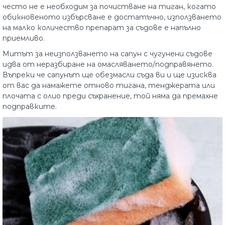
често не е необходим за почистване на тиган, когато
обикновеното избърсване е достатъчно, използването
на малко количество препарат за съдове е напълно
приемливо.
Митът за неизползването на сапун с чугунени съдове
идва от неразбиране на омасляването/подправянето.
Въпреки че сапунът ще обезмасли съда ви и ще изисква
от вас да намажете отново тигана, тенджерата или
плочата с олио преди съхранение, той няма да премахне
подправките.