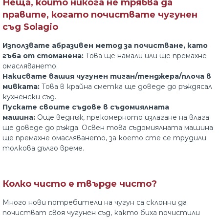
Неща, които никога не трябва да
правите, когато почиствате чугунен
съд Solagio
Използвате абразивен метод за почистване, като
гъба от стоманена:
Това ще намали или ще премахне
омасляването.
Накисвате вашия чугунен тиган/тенджера/плоча в
мивката:
Това в крайна сметка ще доведе до ръждясал
кухненски съд.
Пускате своите съдове в съдомиялната
машина:
Още веднъж, прекомерното излагане на влага
ще доведе до ръжда. Освен това съдомиялната машина
ще премахне омасляването, за което сте се трудили
толкова дълго време.
Колко чисто е твърде чисто?
Много нови потребители на чугун са склонни да
почистват своя чугунен съд, както биха почистили