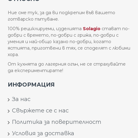
Ние сме тук, за да ви подкрепим във вашето
готварско пътуване.
100% рециклируеми, изделията
Solagio
стават по-
добри с времето, по-добри с грижа, по-добри с
умения и най-общо казано по-добри, когато
ястията, приготвени в тях, се споделят с любими
хора.
От кухнята до лагерния огън, не се страхувайте
да експериментирате!
ИНФОРМАЦИЯ
За нас
Свържете се с нас
Политика за поверителност
Условия за доставка