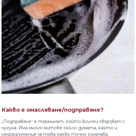
Какво е омасляване/подправяне?
„Подправяне“ е терминът, който всички свързват с
чугуна. Има много митове около думата, както и
недоразумения за това какво точно означава