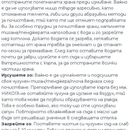
отстраните полепналата храна преди измиване. Важно
е да не използвате нищо твърде агресивно, като
стоманена телчета, гъби или други абразивни методи
за почистване, тъй като те ще отмият подправката
ви. За особено трудни за почистване храни, напълнете
тигана/тенджерата наполовина с вода и го загрейте
над котлона. Докато водата се загрява, лепкавите
остатъци от храна трябва да омекнат и да станат
по-лесни за премахване. След като оставите водата
почти да заври, излейте я от съда и избършете
вътрешността с кърпа, за да отстраните всички
частици храна.
Изсушете го:
Важно е да изплакнете и подсушите
своя чугунен тиган/тенджера/плоча веднага след
почистване. Препоръчваме да използвате кърпа без мъх.
НИКОГА не оставяйте чугуна да изсъхне на въздух, тъй
като това може да позволи образуването на ръжда.
Това е особено важно, ако току-що сте използвали
сапун. Повторното овлажняване на съда с масло ще
бъде от решаващо значение в следващата стъпка.
Загрейте го
: Поставете чистия си чугунен съд на слаб