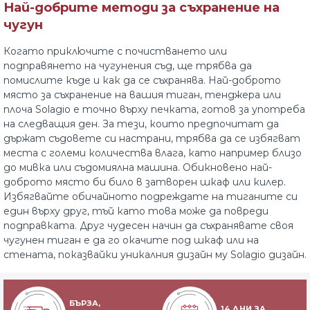
Най-добрите методи за съхранение на
чугун
Когато приключите с почистването или
подправянето на чугунения съд, ще трябва да
помислите къде и как да се съхранява. Най-доброто
място за съхранение на вашия тиган, тенджера или
плоча Solagio е точно върху печката, готов за употреба
на следващия ден. За тези, които предпочитат да
държат съдовете си настрани, трябва да се избягват
места с големи количества влага, като например близо
до мивка или съдомиялна машина. Обикновено най-
доброто място би било в затворен шкаф или килер.
Избягвайте обичайното подреждате на тиганите си
един върху друг, тъй като това може да повреди
подправката. Друг чудесен начин да съхранявате своя
чугунен тиган е да го окачите под шкаф или на
стената, показвайки уникалния дизайн му Solagio дизайн.
БЪРЗА,
14 ДНИ ЗА