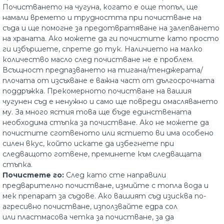
Почистването на чугуна, когато е още топъл, ще
намали времето и трудността при почистване на
съда и ще помогне за предотвратяване на залепването
на храната. Ако можете да ги почистите като просто
ги избършете, спрете до тук. Наличието на малко
количество масло след почистване не е проблем.
Всъщност предпазването на тигана/тенджерата/
плочата от изсъхване е важна част от дългосрочната
поддръжка. Прекомерното почистване на вашия
чугунен съд е ненужно и само ще повреди омасляването
му. За много ястия това ще бъде единствената
необходима стъпка за почистване. Ако не можете да
почистите сготвеното или ястието ви има особено
силен вкус, който искате да избегнете при
следващото готвене, преминете към следващата
стъпка.
Почистете го:
След като сте направили
предварително почистване, измийте с топла вода и
мек препарат за съдове. Ако вашият съд изисква по-
агресивно почистване, използвайте едра сол
или пластмасова четка за почистване, за да