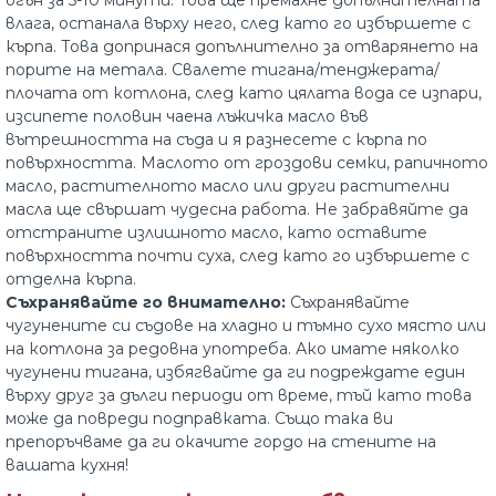
огън за 5-10 минути. Това ще премахне допълнителната
влага, останала върху него, след като го избършете с
кърпа. Това допринася допълнително за отварянето на
порите на метала. Свалете тигана/тенджерата/
плочата от котлона, след като цялата вода се изпари,
изсипете половин чаена лъжичка масло във
вътрешността на съда и я разнесете с кърпа по
повърхността. Маслото от гроздови семки, рапичното
масло, растителното масло или други растителни
масла ще свършат чудесна работа. Не забравяйте да
отстраните излишното масло, като оставите
повърхността почти суха, след като го избършете с
отделна кърпа.
Съхранявайте го внимателно:
Съхранявайте
чугунените си съдове на хладно и тъмно сухо място или
на котлона за редовна употреба. Ако имате няколко
чугунени тигана, избягвайте да ги подреждате един
върху друг за дълги периоди от време, тъй като това
може да повреди подправката. Също така ви
препоръчваме да ги окачите гордо на стените на
вашата кухня!