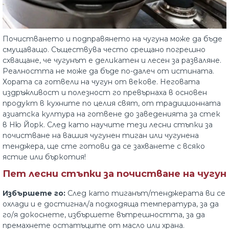
Почистването и подправянето на чугуна може да бъде
смущаващо. Съществува често срещано погрешно
схващане, че чугунът е деликатен и лесен за разваляне.
Реалността не може да бъде по-далеч от истината.
Хората са готвели на чугун от векове. Неговата
издръжливост и полезност го превърнаха в основен
продукт в кухните по целия свят, от традиционната
азиатска култура на готвене до заведенията за стек
в Ню Йорк. След като научите тези лесни стъпки за
почистване на вашия чугунен тиган или чугунена
тенджера, ще сте готови да се захванете с всяко
ястие или бъркотия!
Пет лесни стъпки за почистване на чугун
Избършете го:
След като тиганът/тенджерата ви се
охлади и е достигнал/а подходяща температура, за да
го/я докоснете, избършете вътрешността, за да
премахнете остатъците от масло или храна.