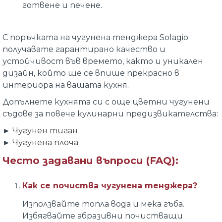
готвене и печене.
С поръчката на чугунена тенджера Solagio
получавате гарантирано качество и
устойчивост във времето, както и уникален
дизайн, който ще се впише прекрасно в
интериора на вашата кухня.
Допълнете кухнята си с още цветни чугунени
съдове за повече кулинарни предизвикателства:
►
Чугунен тиган
►
Чугунена плоча
Често задавани въпроси (FAQ):
Как се почиства чугунена тенджера?
Използвайте топла вода и мека гъба.
Избягвайте абразивни почистващи