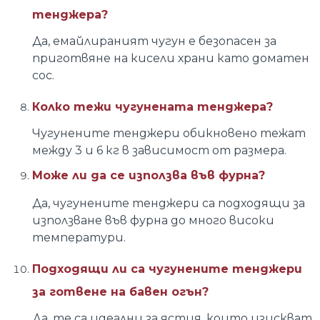
тенджера?
Да, емайлираният чугун е безопасен за
приготвяне на кисели храни като доматен
сос.
Колко тежи чугунената тенджера?
Чугунените тенджери обикновено тежат
между 3 и 6 кг в зависимост от размера.
Може ли да се използва във фурна?
Да, чугунените тенджери са подходящи за
използване във фурна до много високи
температури.
Подходящи ли са чугунените тенджери
за готвене на бавен огън?
Да, те са идеални за ястия, които изискват