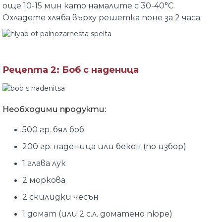
още 10-15 мин като намалите с 30-40
°C
.
Охладете хляба върху решетка поне за 2 часа.
Рецепта 2:
Боб с наденица
Необходими продукти:
500 гр. бял боб
200 гр. наденица или бекон (по избор)
1 глава лук
2 моркова
2 скилидки чесън
1 домат (или 2 с.л. доматено пюре)