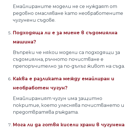
Емайлираните модели не се нуждаят от
редовно омасляване като необработените
чугунени съдове.
Подходяща ли е за миене в съдомиялна
машина?
Въпреки че някои модели са подходящи за
съдомиялна, ръчното почистване е
препоръчително за по-дълъг живот на съда.
Каква е разликата между емайлиран и
необработен чугун?
Емайлираният чугун има защитно
покритие, което улеснява почистването и
предотвратява ръждата.
Мога ли да готвя кисели храни в чугунена