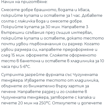
Начин на приготвяне:
Смесете добре брашното, водата и кваса,
покрийте купата и оставете за 1 час. Добавете
солта с лъжичка вода и омесете добре.
Покрийте купата за 30 мин. Направете 3
вътрешни сгъвания през същия интервал,
покрийте купата и оставете, докато тестото
почти удвои първоначалния си размер. Когато
удвои размера си, направете предоформяне и
след 15 мин. оформете. Сложете оформеното
тесто в банетона и оставете в хладилника за 10
часа при 5-6
°C
.
Сутринта загрейте фурната със Чугунената
тенджера. Извадете тестото от хладилника,
обърнете го внимателно върху хартия за
печене. Направете разрез и го сложете в
Чугунената тенджера
, затворете с капака и
печете 20 мин на
250°C
. Отхлупете и допечете