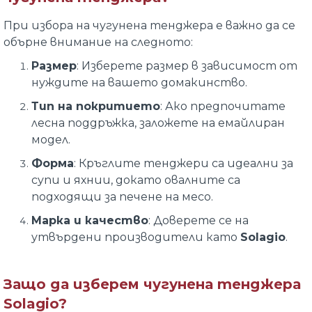
При избора на чугунена тенджера е важно да се
обърне внимание на следното:
Размер
: Изберете размер в зависимост от
нуждите на вашето домакинство.
Тип на покритието
: Ако предпочитате
лесна поддръжка, заложете на емайлиран
модел.
Форма
: Кръглите тенджери са идеални за
супи и яхнии, докато овалните са
подходящи за печене на месо.
Марка и качество
: Доверете се на
утвърдени производители като
Solagio
.
Защо да изберем чугунена тенджера
Solagio?