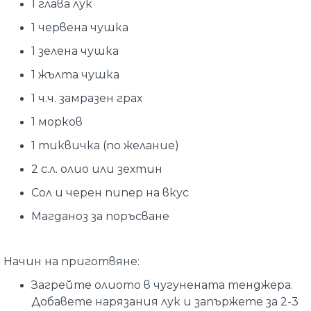
1 глава лук
1 червена чушка
1 зелена чушка
1 жълта чушка
1 ч.ч. замразен грах
1 морков
1 тиквичка (по желание)
2 с.л. олио или зехтин
Сол и черен пипер на вкус
Магданоз за поръсване
Начин на приготвяне:
Загрейте олиото в чугунената тенджера.
Добавете нарязания лук и запържете за 2-3