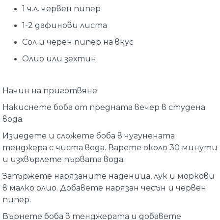
1 ч.л. червен пипер
1-2 дафинови листа
Сол и черен пипер на вкус
Олио или зехтин
Начин на приготвяне:
Накиснете боба от предната вечер в студена
вода.
Изцедете и сложете боба в чугунената
тенджера с чиста вода. Варете около 30 минути
и изхвърлете първата вода.
Запържете нарязаните наденица, лук и моркови
в малко олио. Добавете нарязан чесън и червен
пипер.
Върнете боба в тенджерата и добавете