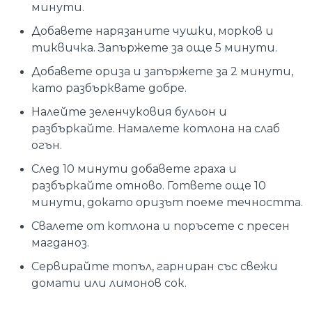
минути.
Добавете нарязаните чушки, морков и
тиквичка. Запържете за още 5 минути.
Добавете ориза и запържете за 2 минути,
като разбърквате добре.
Налейте зеленчуковия бульон и
разбъркайте. Намалете котлона на слаб
огън.
След 10 минути добавете граха и
разбъркайте отново. Гответе още 10
минути, докато оризът поеме течността.
Свалете от котлона и поръсете с пресен
магданоз.
Сервирайте топъл, гарниран със свежи
домати или лимонов сок.