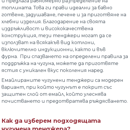
и
предлага равномерно разпределение на
топлината. Това
ги прави идеални
за бавно
готвене, задушаване, печене
и за приготвяне на
хлебни изделия
. Благодарение на своята
издръжливост и висококачествена
конструкция, тези тенджери могат да се
използват на всякакъв вид котлони,
включително индукционни, както и във
фурна.
При спазването на определени правила за
поддръжка на чугуна, можете да приготвяте
ястия с уникален вкус поколения наред.
Емайлираните чугунени тенджери са модерен
вариант, при който чугунът е покрит със
защитен слой от емайл, който улеснява
почистването и предотвратява ръждясването.
Как да изберем подходящата
чугунена тенджера?