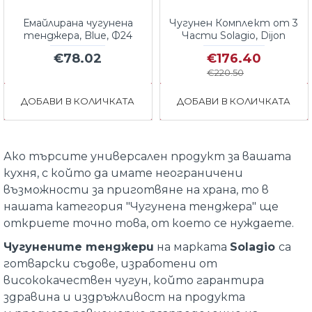
Емайлирана чугунена
Чугунен Комплект от 3
тенджера, Blue, Ф24
Части Solagio, Dijon
€78.02
€176.40
€220.50
ДОБАВИ В КОЛИЧКАТА
ДОБАВИ В КОЛИЧКАТА
Ако търсите универсален продукт за вашата
кухня, с който да имате неограничени
възможности за приготвяне на храна, то в
нашата категория "Чугунена тенджера" ще
откриете точно това, от което се нуждаете.
Чугунените тенджери
на марката
Solagio
са
готварски съдове, изработени от
висококачествен чугун, който гарантира
здравина и издръжливост на продукта