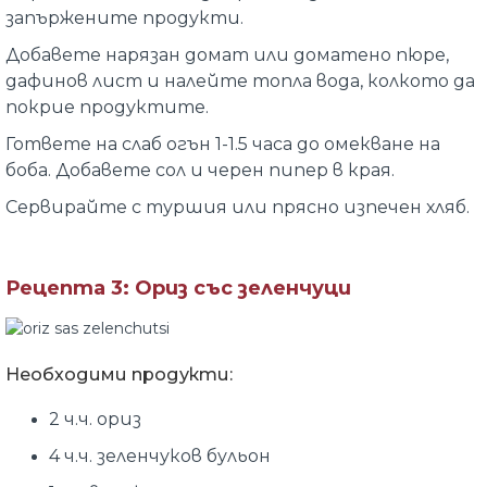
запържените продукти.
Добавете нарязан домат или доматено пюре,
дафинов лист и налейте топла вода, колкото да
покрие продуктите.
Гответе на слаб огън 1-1.5 часа до омекване на
боба. Добавете сол и черен пипер в края.
Сервирайте с туршия или прясно изпечен хляб.
Рецепта 3: Ориз със зеленчуци
Необходими продукти:
2 ч.ч. ориз
4 ч.ч. зеленчуков бульон