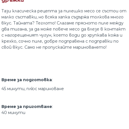
дръжки
Тази класическа рецепта за пилешко месо се състои от
малко съставки, но всяка хапка съдържа толкова много
вкус. Тайната? Теглото! Слагаме прясното пиле между
два тигана, за да може повече месо да влезе в контакт
с нагорещеният чугун, което води до хрупкава кожа и
крехко, сочно пиле, добре подправена с подправки по
свой вкус. Само не пропускайте мариноването!
Врем
е за подготовка
:
45 минути, плюс мариноване
Време за приготване
:
40 минути