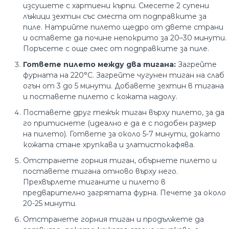
изсушете с хартиени кърпи. Смесете 2 супени
лъжици зехтин със сместа от подправките за
пиле. Натрийте пилето щедро от двете страни
и оставете да почине непокрито за 20–30 минути.
Поръсете с още смес от подправките за пиле.
Гответе пилето между два тигана:
Загрейте
фурната на 220°C. Загрейте чугунен тиган на слаб
огън от 3 до 5 минути. Добавете зехтин в тигана
и поставете пилето с кожата надолу.
Поставете друг тежък тиган върху пилето, за да
го притиснете (идеално е да е с подобен размер
на пилето). Гответе за около 5-7 минути, докато
кожата стане хрупкава и златистокафява.
Отстранете горния тиган, обърнете пилето и
поставете тигана отново върху него.
Прехвърлете тиганите и пилето в
предварително загрятата фурна. Печете за около
20-25 минути.
Отстранете горния тиган и продължете да