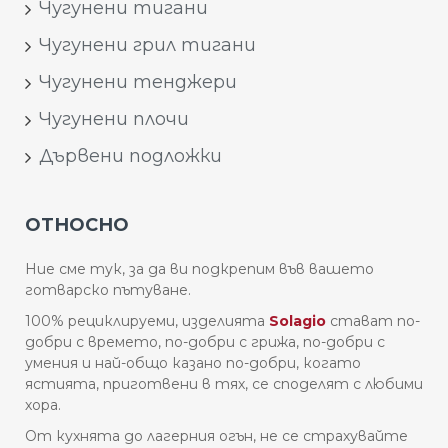
Чугунени тигани
Чугунени грил тигани
Чугунени тенджери
Чугунени плочи
Дървени подложки
ОТНОСНО
Ние сме тук, за да ви подкрепим във вашето
готварско пътуване.
100% рециклируеми, изделията
Solagio
стават по-
добри с времето, по-добри с грижа, по-добри с
умения и най-общо казано по-добри, когато
ястията, приготвени в тях, се споделят с любими
хора.
От кухнята до лагерния огън, не се страхувайте