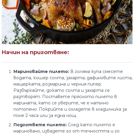
Начин на приготвяне:
Мариновайте пилето:
В голяма купа смесете
водата, кошер солта, захарта, дафиновите листа,
мащерката, розмарина и черния пипер.
Разбъркайте, докато солта и захарта се
разтворят. Поставете прясното пилето в
марината, като се уверите, че е напълно
потопено. Покрийте и охладете в хладилника за
поне 2 часа или за една нощ.
Подгответе пилето:
След като пилето е
мариновано, извадете го от течността и го