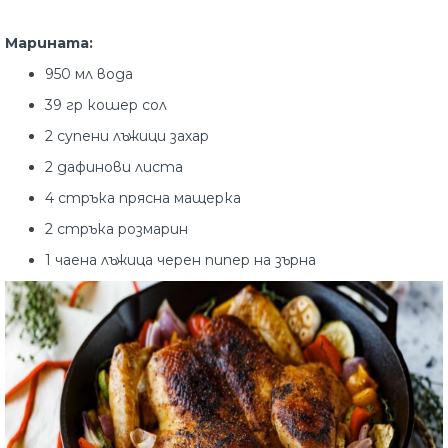
Марината:
950 мл вода
39 гр кошер сол
2 супени лъжици захар
2 дафинови листа
4 стръка прясна мащерка
2 стръка розмарин
1 чаена лъжица черен пипер на зърна