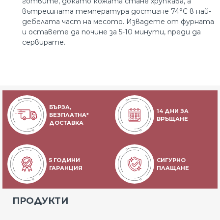
готвите, докато кожата стане хрупкава, а
вътрешната температура достигне 74°C в най-
дебелата част на месото. Извадете от фурната
и оставете да почине за 5-10 минути, преди да
сервирате.
БЪРЗА,
14 ДНИ ЗА
БЕЗПЛАТНА*
ВРЪЩАНЕ
ДОСТАВКА
5 ГОДИНИ
СИГУРНО
ГАРАНЦИЯ
ПЛАЩАНЕ
ПРОДУКТИ