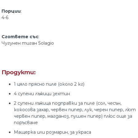
Порции
:
4-6
Сгответе със
:
Чугунен тиган Solagio
Продукти:
1 цяло прясно пиле (около 2 кг)
4 супени лъжици зехтин
2 супени лъжица подправки за пиле (сол, чесън,
кокосова захар, червен пипер, лук, черен пипер, лют
червен пипер, магданоз, пушен пипер) плюс още за
поръсване
Мащерка или розмарин, за украса