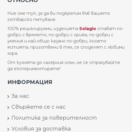
ОТНОСНО
Ние сме тук, за да ви подкрепим във вашето
готварско пътуване.
100% рециклируеми, изделията
Solagio
стават по-
добри с времето, по-добри с грижа, по-добри с
умения и най-общо казано по-добри, когато
ястията, приготвени в тях, се споделят с любими
хора.
От кухнята до лагерния огън, не се страхувайте
да експериментирате!
ИНФОРМАЦИЯ
За нас
Свържете се с нас
Политика за поверителност
Условия за доставка