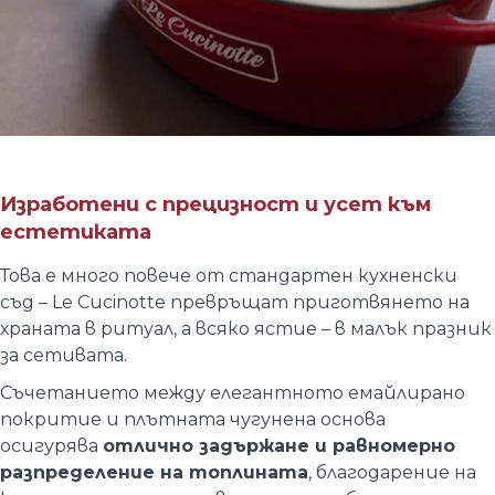
Изработени с прецизност и усет към
естетиката
Това е много повече от стандартен кухненски
съд – Le Cucinotte превръщат приготвянето на
храната в ритуал, а всяко ястие – в малък празник
за сетивата.
Съчетанието между елегантното емайлирано
покритие и плътната чугунена основа
осигурява
отлично задържане и равномерно
разпределение на топлината
, благодарение на