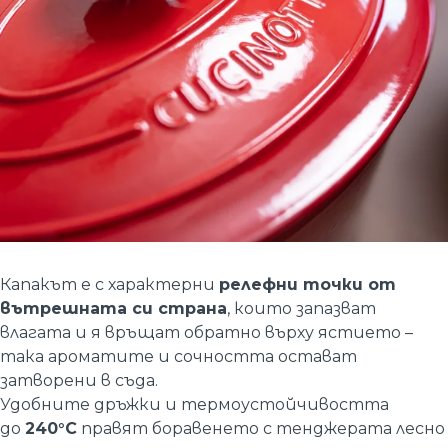
Капакът е с характерни
релефни точки от
вътрешната си страна
, които запазват
влагата и я връщат обратно върху ястието –
така ароматите и сочността остават
затворени в съда.
Удобните дръжки и термоустойчивостта
до
240°C
правят боравенето с тенджерата лесно