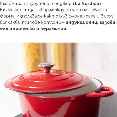
Емайлирана чугунена тенджера
La Nordica
с
възможност за избор между кръгла или овална
форма. Използва се както във фурна, така и върху
всякакви типове котлони –
индукционни, газови,
електрически и керамични
.