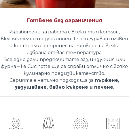
Готвене без ограничения
Изработени за работа с всеки тип котлон,
включително индукционен. Те осигуряват плавен
и контролиран процес на готвене на всяка
избрана от вас температура.
Все едно дали предпочитате газ, индукция или
фурна – Le Cucinotte ще се справи отлично с всяко
кулинарно предизвикателство.
Серията е напълно подходяща за
пържене,
задушаване, бавно къкрене и печене
.