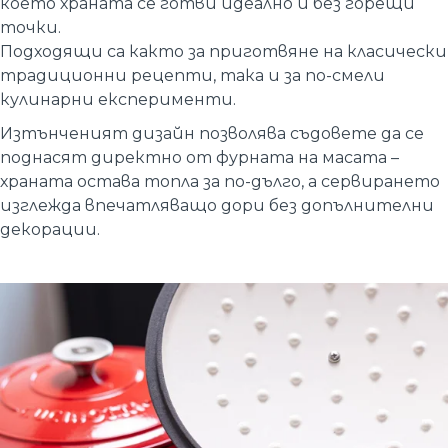
което храната се готви идеално и без горещи
точки.
Подходящи са както за приготвяне на класически
традиционни рецепти, така и за по-смели
кулинарни експерименти.
Изтънченият дизайн позволява съдовете да се
поднасят директно от фурната на масата –
храната остава топла за по-дълго, а сервирането
изглежда впечатляващо дори без допълнителни
декорации.