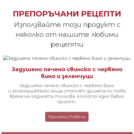
ПРЕПОРЪЧАНИ РЕЦЕПТИ
Използвайте този продукт с
няколко от нашите любими
рецепти
Задушено печено свинско с червено
вино и зеленчуци
Задушено печено свинско с червено вино
и зеленчуци ​​​​​​ Малко неща стоплят душата по това
време на годината толкова, колкото едно бавно
пригот..
Прочети Повече