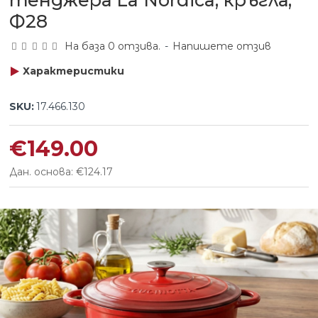
тенджера La Nordica, кръгла,
Ф28
На база 0 отзива.
-
Напишете отзив
Характеристики
SKU:
17.466.130
€149.00
Дан. основа: €124.17