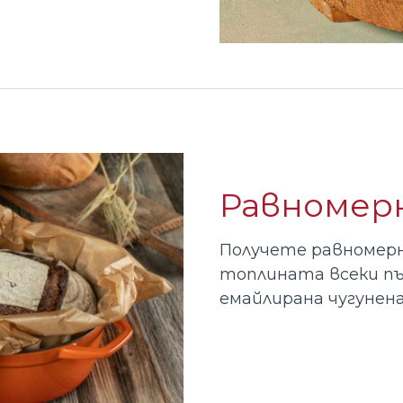
Равномерн
Получете равномерн
топлината всеки п
емайлирана чугунена