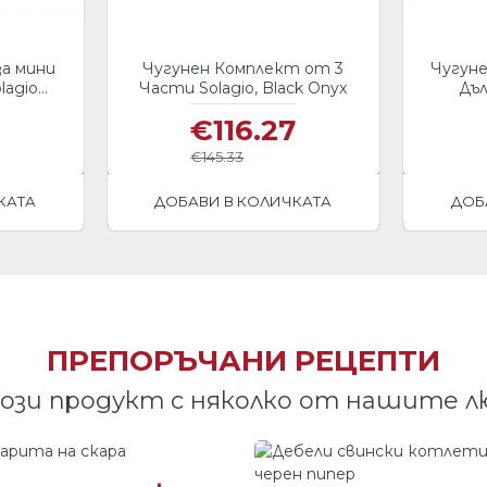
за мини
Чугунен Комплект от 3
Чугуне
lagio
Части Solagio, Black Onyx
Дъл
€116.27
€145.33
КАТА
ДОБАВИ В КОЛИЧКАТА
ДОБ
ПРЕПОРЪЧАНИ РЕЦЕПТИ
ози продукт с няколко от нашите 