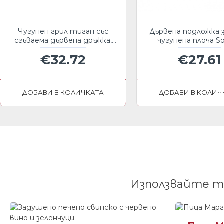
Чугунен грил тиган със
Дървена подложка 
сгъваема дървена дръжка,
чугунена плоча So
35x21см
HSDDHP1522
€32.72
€27.61
ДОБАВИ В КОЛИЧКАТА
ДОБАВИ В КОЛИЧ
Използвайте т