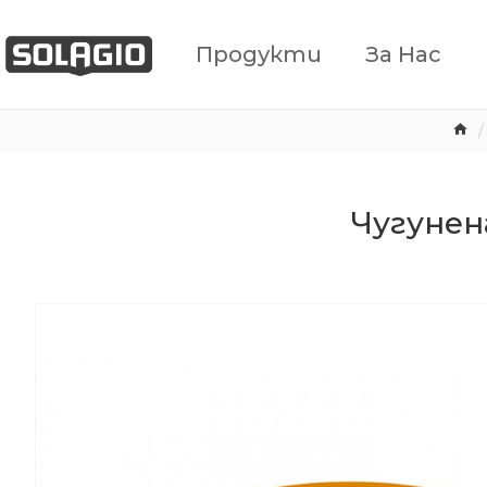
Продукти
За Нас
Чугунен