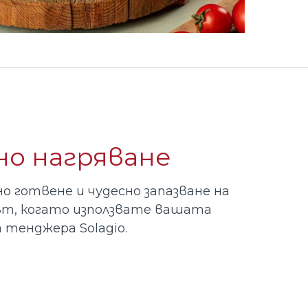
о нагряване
о готвене и чудесно запазване на
ът, когато използвате вашата
 тенджера Solagio.