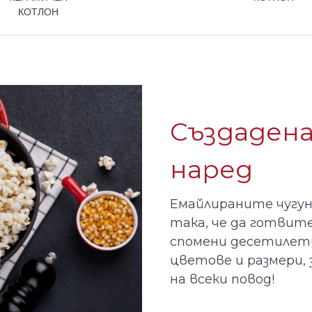
КОТЛОН
Създадена
наред
Емайлираните чугун
така, че да готвит
спомени десетилети
цветове и размери, 
на всеки повод!