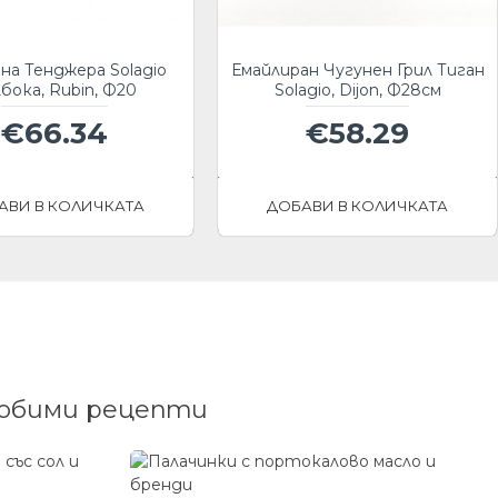
на Тенджера Solagio
Емайлиран Чугунен Грил Тиган
бока, Rubin, Ф20
Solagio, Dijon, Ф28см
€66.34
€58.29
АВИ В КОЛИЧКАТА
ДОБАВИ В КОЛИЧКАТА
любими рецепти