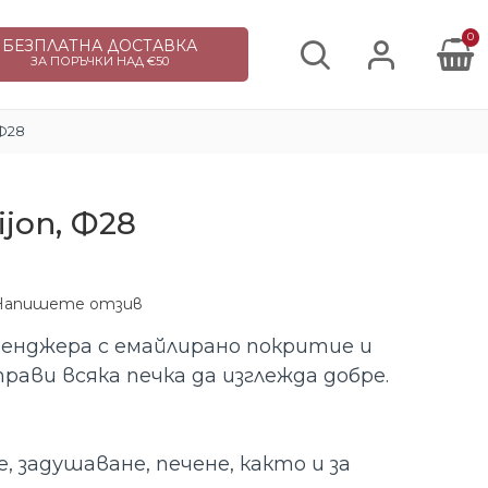
0
БЕЗПЛАТНА ДОСТАВКА
ЗА ПОРЪЧКИ НАД €50
 Ф28
jon, Ф28
Напишете отзив
тенджера с емайлирано покритие и
рави всяка печка да изглежда добре.
, задушаване, печене, както и за