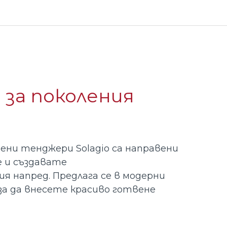
 за поколения
ени тенджери Solagio са направени
е и създавате
я напред. Предлага се в модерни
за да внесете красиво готвене