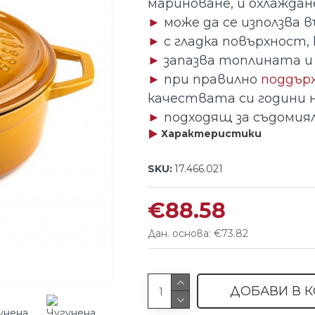
мариноване, и охлаждане
►
може да се използва в
►
с гладка повърхност,
►
запазва топлината и
►
при правилно
поддър
качествата си години н
►
подходящ за съдомия
Характеристики
SKU:
17.466.021
€88.58
Дан. основа: €73.82
ДОБАВИ В 