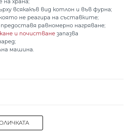
 на храна;
ърху всякакъв вид котлон и във фурна;
 която не реагира на съставките;
 предоставя равномерно нагряване;
жане и почистване
запазва
аред;
лна машина.
КОЛИЧКАТА