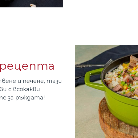
 рецепта
вене и печене, тази
ви с всякакви
те за ръждата!