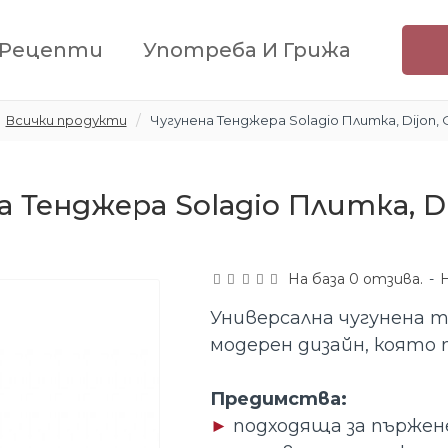
Рецепти
Употреба И Грижа
Всички продукти
Чугунена Тенджера Solagio Плитка, Dijon,
а Тенджера Solagio Плитка, Di
На база 0 отзива.
-
Универсална чугунена 
модерен дизайн, която п
Предимства:
►
подходяща за пържене