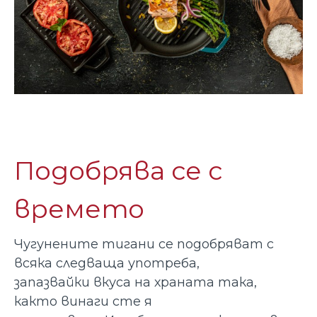
Подобрява се с
времето
Чугунените тигани се подобряват с
всяка следваща употреба,
запазвайки вкуса на храната така,
както винаги сте я