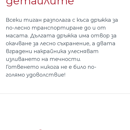
детайлите
Всеки тиган разполага с къса дръжка за
по-лесно транспортиране до и от
масата. Дългата дръжка има отвор за
окачване за лесно съхранение, а двата
вградени накрайника улесняват
изливането на течности.
Готвенето никога не е било по-
голямо удоволствие!