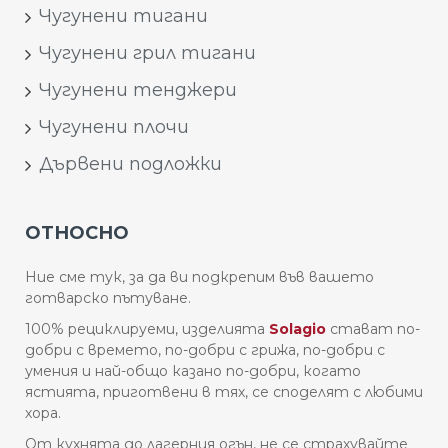
Чугунени тигани
Чугунени грил тигани
Чугунени тенджери
Чугунени плочи
Дървени подложки
ОТНОСНО
Ние сме тук, за да ви подкрепим във вашето
готварско пътуване.
100% рециклируеми, изделията
Solagio
стават по-
добри с времето, по-добри с грижа, по-добри с
умения и най-общо казано по-добри, когато
ястията, приготвени в тях, се споделят с любими
хора.
От кухнята до лагерния огън, не се страхувайте