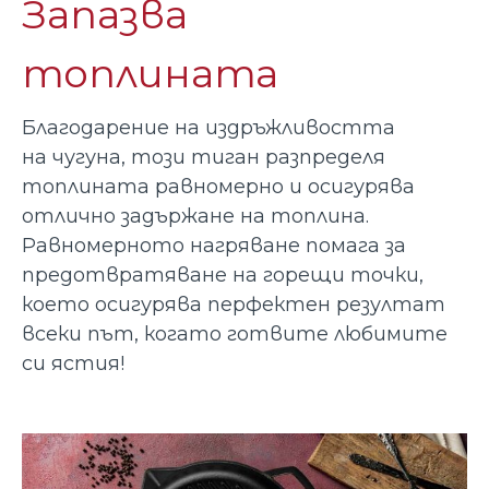
Запазва
топлината
Благодарение на издръжливостта
на чугуна, този тиган разпределя
топлината равномерно и осигурява
отлично задържане на топлина.
Равномерното нагряване помага за
предотвратяване на горещи точки,
което осигурява перфектен резултат
всеки път, когато готвите любимите
си ястия
!