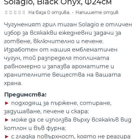
Solagio, Black Onyx, Ф24см
На база 0 отзива.
-
Напишете отзив
Чугуненият грил тиган Solagio е отличен
избор за всякакви ежедневни задачи за
готвене, включително и печене.
Изработен от нашия емблематичен
чугун, той разпределя топлината
равномерно и запазва ароматите и
хранителните вещества на вашата
храна.
Предимства:
►
подходящ за пържене, сотиране,
задушаване, печене и скара;
►
може да се използва върху всякакъв вид
котлон и във фурна;
►
с гладка повърхност, която не реагира