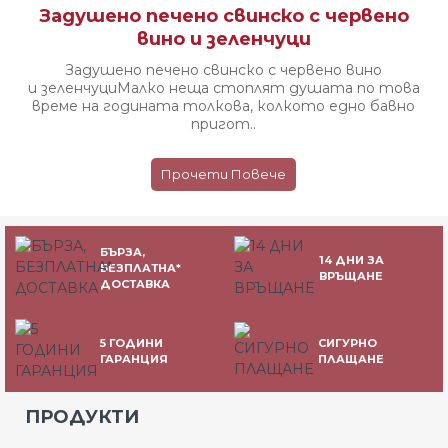
Задушено печено свинско с червено
вино и зеленчуци
Задушено печено свинско с червено вино
и зеленчуци ​​​​​​ Малко неща стоплят душата по това
време на годината толкова, колкото едно бавно
пригот..
Прочети Повече
БЪРЗА,
14 ДНИ ЗА
БЕЗПЛАТНА*
ВРЪЩАНЕ
ДОСТАВКА
5 ГОДИНИ
СИГУРНО
ГАРАНЦИЯ
ПЛАЩАНЕ
ПРОДУКТИ