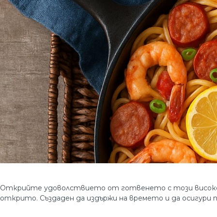
Открийте удоволствието от готвенето с този висо
открито. Създаден да издържи на времето и да осигури