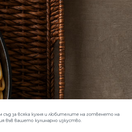
м съд за всяка кухня и любителите на готвенето на
ия във вашето кулинарно изкуство.