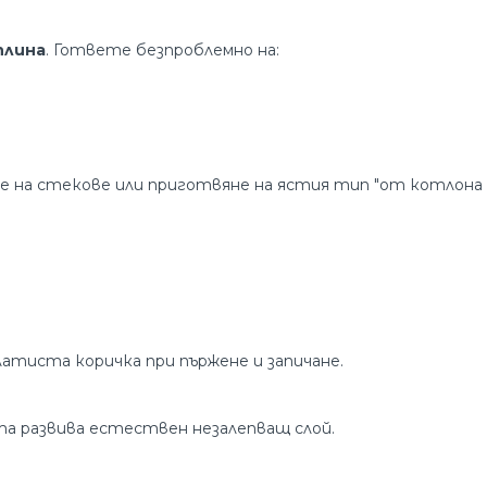
плина
. Гответе безпроблемно на:
ане на стекове или приготвяне на ястия тип "от котлона
латиста коричка при пържене и запичане.
та развива естествен незалепващ слой.