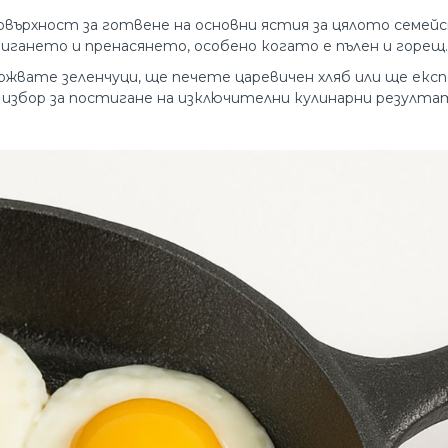
върхност за готвене на основни ястия за цялото семейст
игането и пренасянето, особено когато е пълен и горещ.
ржвате зеленчуци, ще печете царевичен хляб или ще ек
збор за постигане на изключителни кулинарни резулта