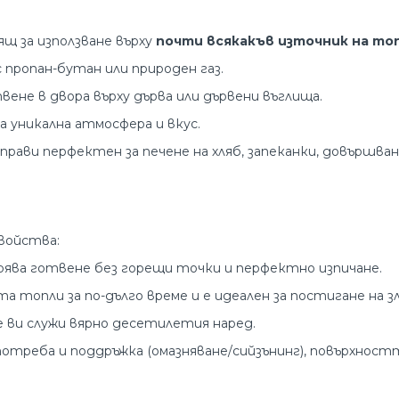
щ за използване върху
почти всякакъв източник на то
 пропан-бутан или природен газ.
вене в двора върху дърва или дървени въглища.
 уникална атмосфера и вкус.
о прави перфектен за печене на хляб, запеканки, довършв
войства:
ява готвене без горещи точки и перфектно изпичане.
 топли за по-дълго време и е идеален за постигане на з
 ви служи вярно десетилетия наред.
потреба и поддръжка (омазняване/сийзънинг), повърхност