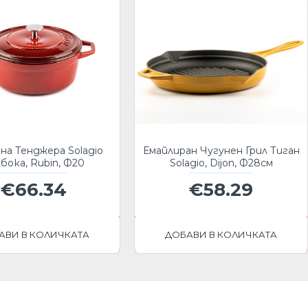
на Тенджера Solagio
Емайлиран Чугунен Грил Тиган
бока, Rubin, Ф20
Solagio, Dijon, Ф28см
€66.34
€58.29
АВИ В КОЛИЧКАТА
ДОБАВИ В КОЛИЧКАТА