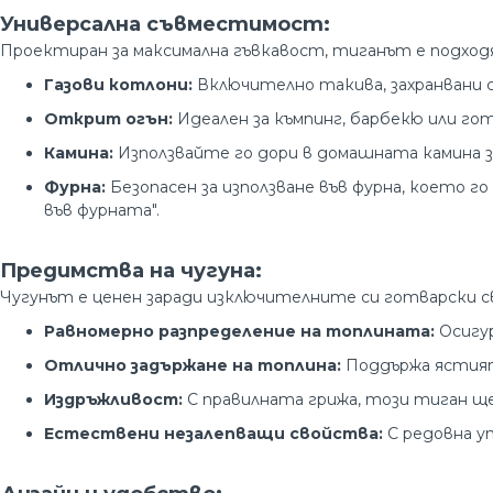
Универсална съвместимост:
Проектиран за максимална гъвкавост, тиганът е подходя
Газови котлони:
Включително такива, захранвани с
Открит огън:
Идеален за къмпинг, барбекю или гот
Камина:
Използвайте го дори в домашната камина за
Фурна:
Безопасен за използване във фурна, което г
във фурната".
Предимства на чугуна:
Чугунът е ценен заради изключителните си готварски с
Равномерно разпределение на топлината:
Осигур
Отлично задържане на топлина:
Поддържа ястията
Издръжливост:
С правилната грижа, този тиган ще
Естествени незалепващи свойства:
С редовна у