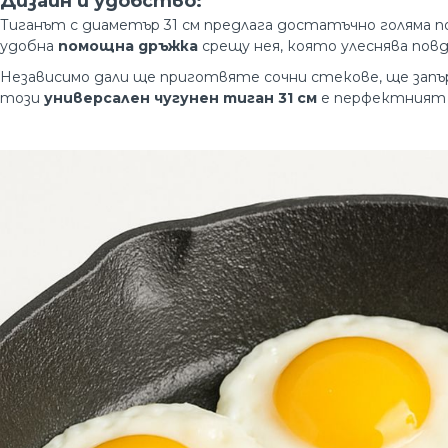
Дизайн и удобство:
Тиганът с диаметър 31 см предлага достатъчно голяма по
удобна
помощна дръжка
срещу нея, която улеснява повд
Независимо дали ще приготвяте сочни стекове, ще запъ
този
универсален чугунен тиган 31 см
е перфектният и