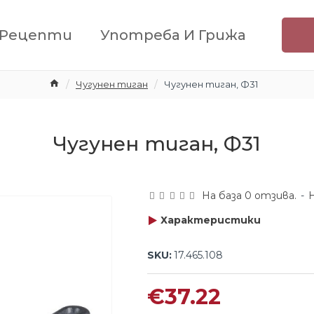
Рецепти
Употреба И Грижа
Чугунен тиган
Чугунен тиган, Ф31
Чугунен тиган, Ф31
На база 0 отзива.
-
Характеристики
SKU:
17.465.108
€37.22