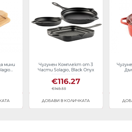
за мини
Чугунен Комплект от 3
Чугуне
lagio
Части Solagio, Black Onyx
Дъл
€116.27
€145.33
КАТА
ДОБАВИ В КОЛИЧКАТА
ДОБ