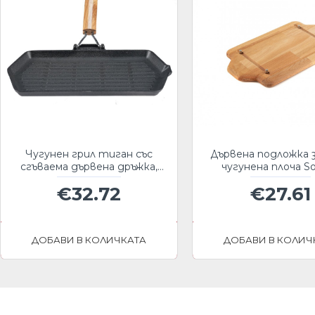
Чугунен грил тиган със
Дървена подложка 
сгъваема дървена дръжка,
чугунена плоча So
35x21см
HSDDHP1522
€32.72
€27.61
ДОБАВИ В КОЛИЧКАТА
ДОБАВИ В КОЛИЧ