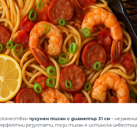
кокачествен
чугунен тиган с диаметър 31 см
– незамени
 перфектни резултати, този тиган е истинска инвестиц