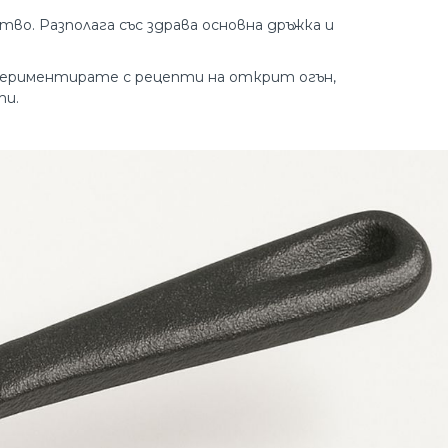
во. Разполага със здрава основна дръжка и
спериментирате с рецепти на открит огън,
ти.