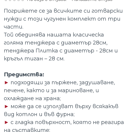
Погрижете се за всичките си готварски
нужди с този чугунен комплект от три
части.
Той обединява нашата класическа
голяма тенджера с диаметър 28см,
тенджера Плитка с диаметър - 28см и
кръгъл тиган – 28 см.
Предимства:
►
подходящи за пържене, задушаване,
печене, както и за мариноване, и
охлаждане на храна;
►
може да се използват върху всякакъв
вид котлон и във фурна;
►
с гладка повърхност, която не реагира
на съставките;