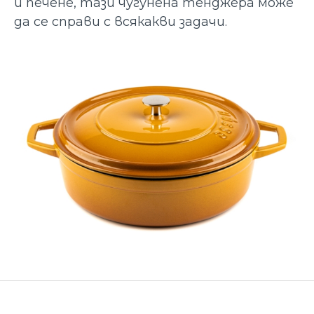
и печене, тази чугунена тенджера може
да се справи с всякакви задачи.