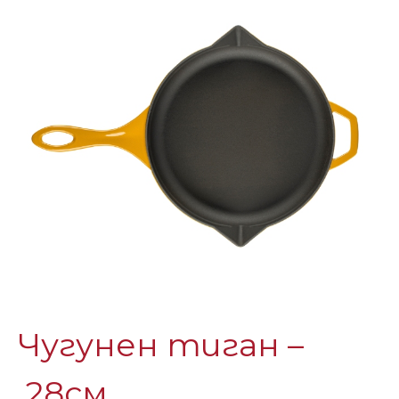
Чугунен тиган –
28см