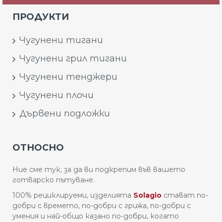
ПРОДУКТИ
Чугунени тигани
Чугунени грил тигани
Чугунени тенджери
Чугунени плочи
Дървени подложки
ОТНОСНО
Ние сме тук, за да ви подкрепим във вашето
готварско пътуване.
100% рециклируеми, изделията
Solagio
стават по-
добри с времето, по-добри с грижа, по-добри с
умения и най-общо казано по-добри, когато