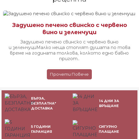
Задушено печено свинско с червено
вино и зеленчуци
Задушено печено свинско с червено вино
и зеленчуци ​​​​​​ Малко неща стоплят душата по това
време на годината толкова, колкото едно бавно
пригот..
Прочети Повече
БЪРЗА,
14 ДНИ ЗА
БЕЗПЛАТНА*
ВРЪЩАНЕ
ДОСТАВКА
5 ГОДИНИ
СИГУРНО
ГАРАНЦИЯ
ПЛАЩАНЕ