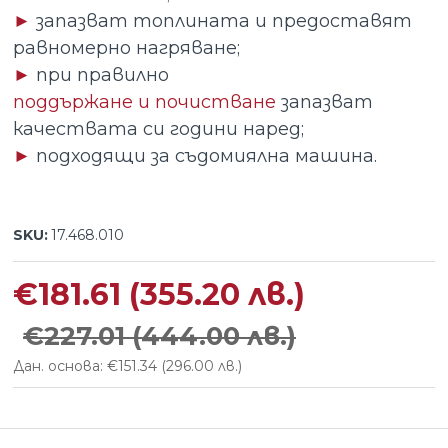
►
запазват топлината и предоставят
равномерно нагряване;
►
при правилно
поддържане и почистване
запазват
качествата си години наред;
►
подходящи за съдомиялна машина.
SKU:
17.468.010
€181.61
(355.20 лв.)
€227.01
(444.00 лв.)
Дан. основа: €151.34
(296.00 лв.)