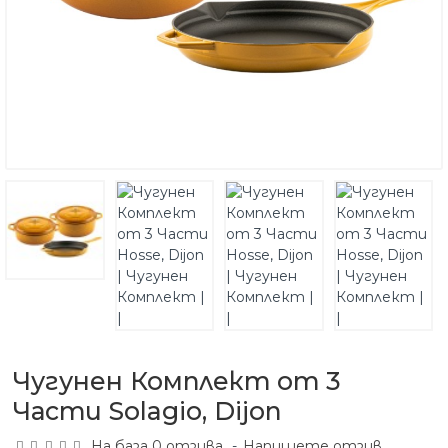
Чугунен Комплект от 3
Части Solagio, Dijon
На база 0 отзива.
-
Напишете отзив